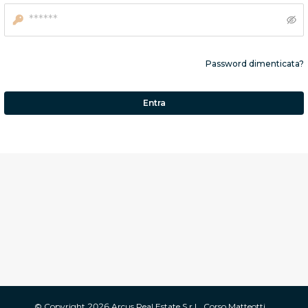
Password dimenticata?
Entra
© Copyright
2026
Arcus Real Estate S.r.L. Corso Matteotti